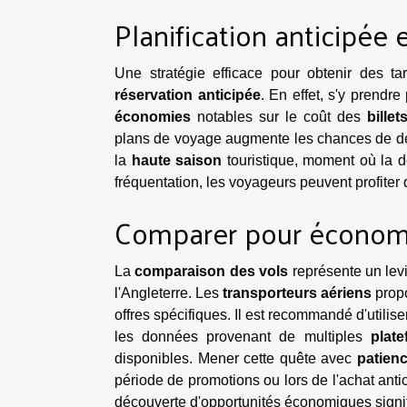
Planification anticipée e
Une stratégie efficace pour obtenir des tar
réservation anticipée
. En effet, s'y prendr
économies
notables sur le coût des
billet
plans de voyage augmente les chances de déni
la
haute saison
touristique, moment où la de
fréquentation, les voyageurs peuvent profiter d
Comparer pour économ
La
comparaison des vols
représente un levi
l'Angleterre. Les
transporteurs aériens
propo
offres spécifiques. Il est recommandé d'utilis
les données provenant de multiples
plat
disponibles. Mener cette quête avec
patien
période de promotions ou lors de l'achat antic
découverte d'opportunités économiques signif