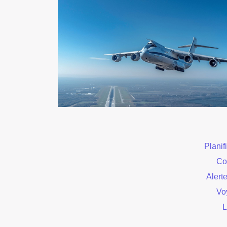
Planifi
Co
Alerte
Vo
L