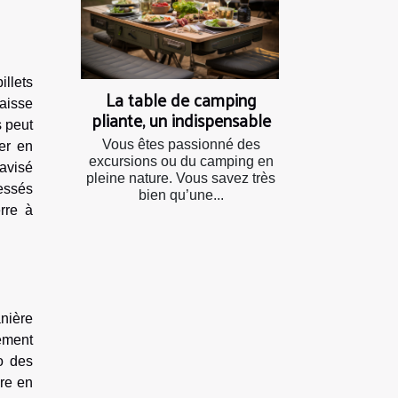
llets
La table de camping
baisse
pliante, un indispensable
s peut
Vous êtes passionné des
er en
excursions ou du camping en
 avisé
pleine nature. Vous savez très
ressés
bien qu’une...
rre à
nière
ément
o des
re en