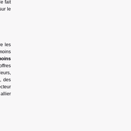
e fait
sur le
e les
moins
moins
offres
eurs,
, des
cteur
llier