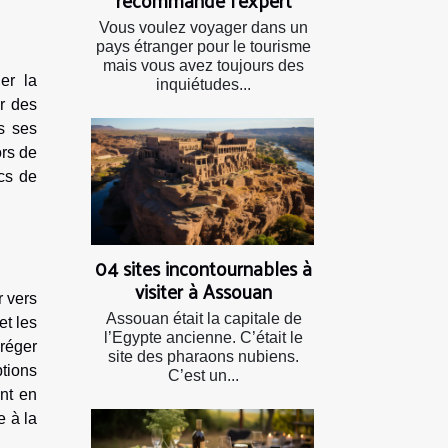
Vous voulez voyager dans un
pays étranger pour le tourisme
mais vous avez toujours des
er la
inquiétudes...
er des
 ses
ors de
ics de
04 sites incontournables à
visiter à Assouan
r vers
Assouan était la capitale de
et les
l’Egypte ancienne. C’était le
gréger
site des pharaons nubiens.
tions
C’est un...
nt en
e à la