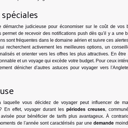
s spéciales
e démarche judicieuse pour économiser sur le coût de vos bi
us permet de recevoir des notifications push dès qu'il y a une 
ions sont fréquentes dans le domaine aérien et suivre ces alerte
i recherchent activement les meilleures options, un conseill
alisés et orienter vers les offres les plus attractives. En être
raisonnable et un voyage qui excède votre budget. Pour ceux inté
lement dénicher d'autres astuces pour voyager vers l'Anglete
euse
à laquelle vous décidez de voyager peut influencer de ma
n ? En effet, voyager durant les
périodes creuses
, commun
avisée pour bénéficier de tarifs plus avantageux. À contrari
moments de l'année sont caractérisés par une
demande
moind