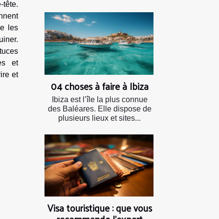
-tête.
onnent
re les
iner.
tuces
es et
ire et
04 choses à faire à Ibiza
Ibiza est l’île la plus connue
des Baléares. Elle dispose de
plusieurs lieux et sites...
Visa touristique : que vous
recommande l’expert