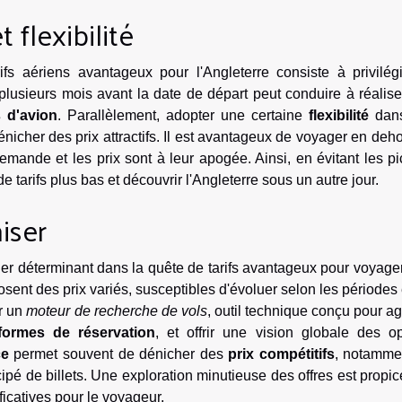
t flexibilité
ifs aériens avantageux pour l'Angleterre consiste à privilégi
e plusieurs mois avant la date de départ peut conduire à réalis
s d'avion
. Parallèlement, adopter une certaine
flexibilité
dans
cher des prix attractifs. Il est avantageux de voyager en deh
mande et les prix sont à leur apogée. Ainsi, en évitant les p
e tarifs plus bas et découvrir l'Angleterre sous un autre jour.
iser
er déterminant dans la quête de tarifs avantageux pour voyage
sent des prix variés, susceptibles d'évoluer selon les périodes 
er un
moteur de recherche de vols
, outil technique conçu pour a
eformes de réservation
, et offrir une vision globale des op
ce
permet souvent de dénicher des
prix compétitifs
, notamme
ipé de billets. Une exploration minutieuse des offres est propic
icatives pour le voyageur.