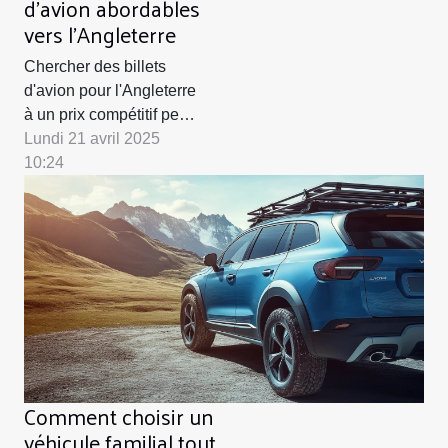
d'avion abordables
vers l'Angleterre
Chercher des billets
d'avion pour l'Angleterre
à un prix compétitif peut
s'avérer être un véritable
Lundi 21 avril 2025
casse-tête. Face à la
10:24
multitude d'options et
d'offres qui foisonnent
sur le marché, il devient
primordial de connaître
les bons plans et
astuces pour voyager
sans se ruiner. Laissez-
vous guider à...
Comment choisir un
véhicule familial tout