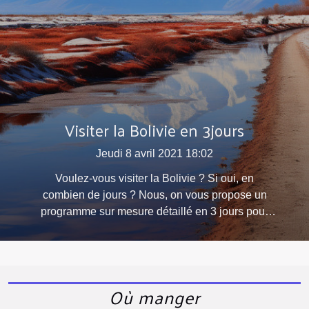
Visiter la Bolivie en 3jours
Jeudi 8 avril 2021 18:02
Voulez-vous visiter la Bolivie ? Si oui, en
combien de jours ? Nous, on vous propose un
programme sur mesure détaillé en 3 jours pour
visiter la Bolivie. Jour 1 Commencez l’aventure
en visitant Le Salar de Uyuni. Il est considéré
comme l’un des plus grands et impressionnants
déserts de sel au monde. Le Salar de Uyuni
Où manger
couvre plus de 10000 km² et est haut de 3670