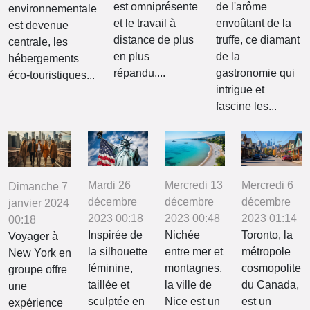
est omniprésente
de l'arôme
environnementale
et le travail à
envoûtant de la
est devenue
distance de plus
truffe, ce diamant
centrale, les
en plus
de la
hébergements
répandu,...
gastronomie qui
éco-touristiques...
intrigue et
fascine les...
Mardi 26
Mercredi 13
Mercredi 6
Dimanche 7
décembre
décembre
décembre
janvier 2024
2023 00:18
2023 00:48
2023 01:14
00:18
Inspirée de
Nichée
Toronto, la
Voyager à
la silhouette
entre mer et
métropole
New York en
féminine,
montagnes,
cosmopolite
groupe offre
taillée et
la ville de
du Canada,
une
sculptée en
Nice est un
est un
expérience