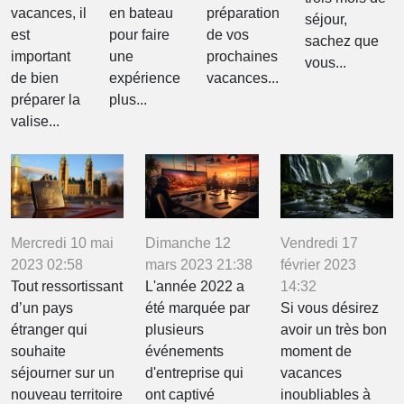
vacances, il
en bateau
préparation
séjour,
est
pour faire
de vos
sachez que
important
une
prochaines
vous...
de bien
expérience
vacances...
préparer la
plus...
valise...
Mercredi 10 mai
Dimanche 12
Vendredi 17
2023 02:58
mars 2023 21:38
février 2023
Tout ressortissant
L'année 2022 a
14:32
d’un pays
été marquée par
Si vous désirez
étranger qui
plusieurs
avoir un très bon
souhaite
événements
moment de
séjourner sur un
d'entreprise qui
vacances
nouveau territoire
ont captivé
inoubliables à