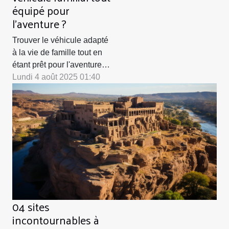
équipé pour
l'aventure ?
Trouver le véhicule adapté
à la vie de famille tout en
étant prêt pour l'aventure
peut sembler complexe.
Lundi 4 août 2025 01:40
Entre les besoins de
confort, de sécurité et de
modularité, il est nécessaire
de connaître les critères à
privilégier. Parcourez les
paragraphes suivants pour
découvrir comment
sélectionner le...
04 sites
incontournables à