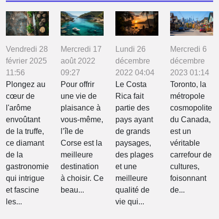
mètres au-dessus du niveau de la mer. Vous
devez absolument poser vos pieds sur le sentier
pour sentir les grains de sel frémir sous vos
pieds. C’est très jouissif ! Faiest d’une pierre deux
coups ! Profiter de l’occasion pour découvrir Le
Mercredi 17
Lundi 26
Mercredi 6
Vendredi 28
Lipez. Le Lipez est situé à quelque centimètre du
août 2022
décembre
décembre
février 2025
désert de sel. Sur place, vous découvrirez les
09:27
2022 04:04
2023 01:14
11:56
canyons, la vallée de la lune, etc. Jour 2
Pour offrir
Le Costa
Toronto, la
Plongez au
Continuez votre périple en rejoignant La Paz.
une vie de
Rica fait
métropole
cœur de
Mais...
plaisance à
partie des
cosmopolite
l'arôme
vous-même,
pays ayant
du Canada,
envoûtant
l’île de
de grands
est un
de la truffe,
Corse est la
paysages,
véritable
ce diamant
meilleure
des plages
carrefour de
de la
destination
et une
cultures,
gastronomie
à choisir. Ce
meilleure
foisonnant
qui intrigue
beau...
qualité de
de...
et fascine
vie qui...
les...