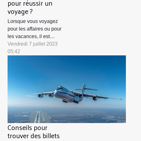
pour réussir un
voyage ?
Lorsque vous voyagez
pour les affaires ou pour
les vacances, il est
important de bien
Vendredi 7 juillet 2023
préparer la valise pour
05:42
ne rien oublier.
Cependant, pour rendre
votre séjour agréable,
mais surtout sans tracas,
il y a des accessoires
que vous êtes obligé de
garder parce qu’ils sont
indispensables. Dans
cet...
Conseils pour
trouver des billets