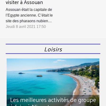
visiter à Assouan
Assouan était la capitale de
l’Egypte ancienne. C’était le
site des pharaons nubiens.
C’est un lieu qui vous
Jeudi 8 avril 2021 17:50
réserve assez de surprises
si vous n’avez pas
l’habitude d’y aller.
Loisirs
Découvrez donc à travers
cet article 4 sites
incontournables à découvrir
à Assouan. L’île
Eléphantine Si vous êtes
à...
Les meilleures activités de groupe