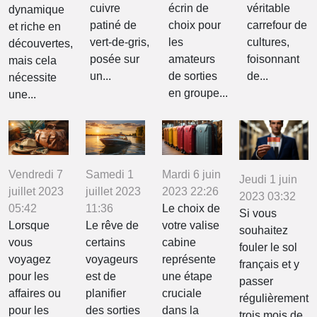
cuivre
écrin de
véritable
dynamique
patiné de
choix pour
carrefour de
et riche en
vert-de-gris,
les
cultures,
découvertes,
posée sur
amateurs
foisonnant
mais cela
un...
de sorties
de...
nécessite
en groupe...
une...
Vendredi 7
Samedi 1
Mardi 6 juin
Jeudi 1 juin
juillet 2023
juillet 2023
2023 22:26
2023 03:32
05:42
11:36
Le choix de
Si vous
Lorsque
Le rêve de
votre valise
souhaitez
vous
certains
cabine
fouler le sol
voyagez
voyageurs
représente
français et y
pour les
est de
une étape
passer
affaires ou
planifier
cruciale
régulièrement
pour les
des sorties
dans la
trois mois de