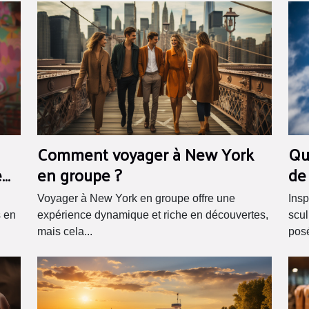
Comment voyager à New York
Que
en groupe ?
de 
e
Voyager à New York en groupe offre une
Insp
expérience dynamique et riche en découvertes,
scul
s en
mais cela...
posé