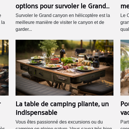
options pour survoler le Grand
me
Canyon en hélicoptère ?
e
Survoler le Grand canyon en hélicoptère est la
Le C
 la
meilleure manière de visiter le canyon et de
gran
garder...
quali
r
La table de camping pliante, un
Po
indispensable
va
Vous êtes passionné des excursions ou du
Part
ès...
camping en pleine nature. Vous savez très bien
cons