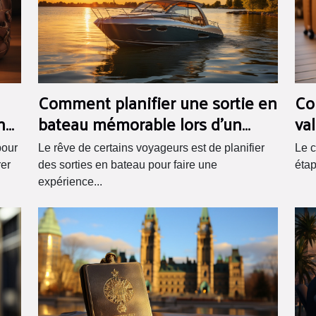
Comment planifier une sortie en
Co
n
bateau mémorable lors d'un
va
voyage touristique ?
pr
pour
Le rêve de certains voyageurs est de planifier
Le c
rer
des sorties en bateau pour faire une
étap
expérience...